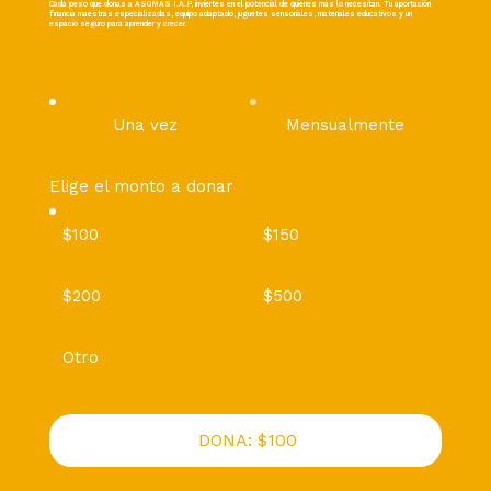
Cada peso que donas a ASOMAS I.A.P, inviertes en el potencial de quienes más lo necesitan. Tu aportación
financia maestras especializadas, equipo adaptado, juguetes sensoriales, materiales educativos y un
espacio seguro para aprender y crecer.
Una vez
Mensualmente
Elige el monto a donar
$100
$150
$200
$500
Otro
DONA: $100